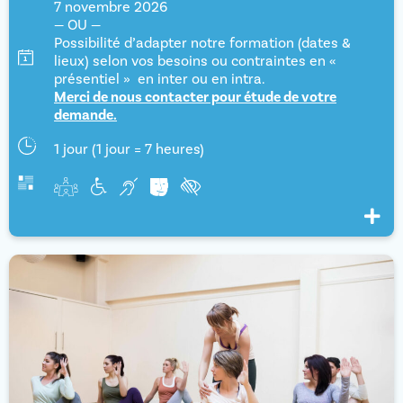
7 novembre 2026
— OU —
Possibilité d’adapter notre formation (dates &
lieux) selon vos besoins ou contraintes en «
présentiel » en inter ou en intra.
Merci de nous contacter pour étude de votre
demande.
1 jour (1 jour = 7 heures)
Voir pl