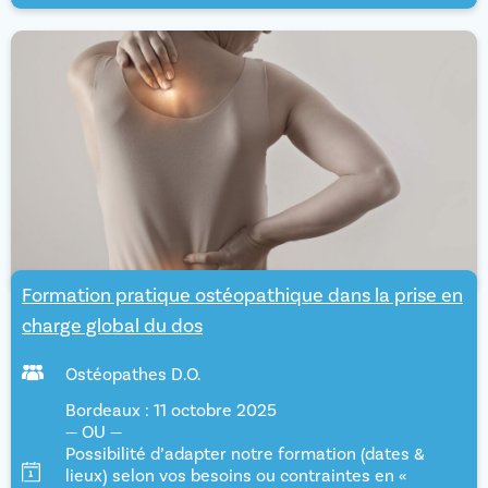
Formation pratique ostéopathique dans la prise en
charge global du dos
Ostéopathes D.O.
Bordeaux : 11 octobre 2025
— OU —
Possibilité d’adapter notre formation (dates &
lieux) selon vos besoins ou contraintes en «