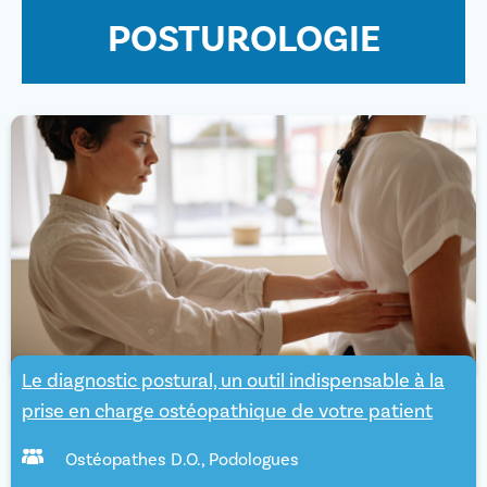
POSTUROLOGIE
Le diagnostic postural, un outil indispensable à la
prise en charge ostéopathique de votre patient
Ostéopathes D.O.
,
Podologues