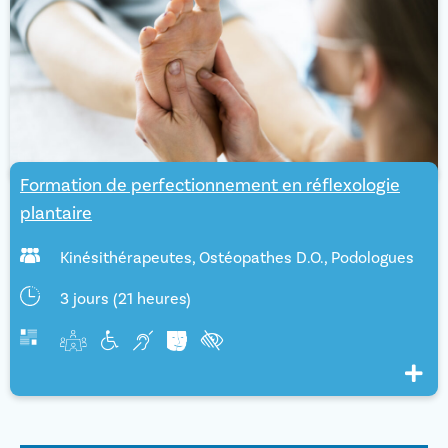
Formation de perfectionnement en réflexologie
plantaire
Kinésithérapeutes
,
Ostéopathes D.O.
,
Podologues
3 jours (21 heures)
Voir pl