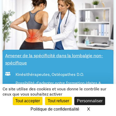
Amener de la spécificité dans la lombalgie non-
spécifique
Kinésithérapeutes
,
Ostéopathes D.O.
Possibilité d’adapter notre formation (dates &
lieux) selon vos besoins en inter ou en intra.
Ce site utilise des cookies et vous donne le contrôle sur
Merci de nous contacter pour étude de votre
ceux que vous souhaitez activer
demande
Tout accepter
Tout refuser
Personnaliser
2 jours (1 jour = 8 heures)
X
Masquer le 
Politique de confidentialité