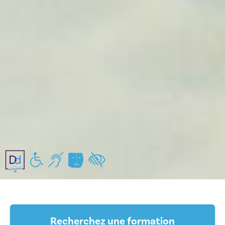
Handicap moteur
Handicap auditif
Handicap mental/pychiques
Handicap visuel
Recherchez une formation