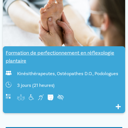
Formation de perfectionnement en réflexologie
plantaire
Kinésithérapeutes
,
Ostéopathes D.O.
,
Podologues
3 jours (21 heures)
Voir pl