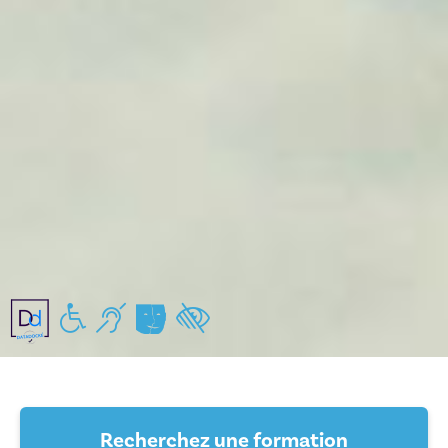
Handicap moteur
Handicap auditif
Handicap mental/pychiques
Handicap visuel
Recherchez une formation