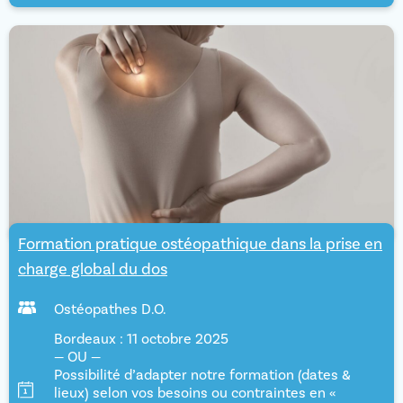
Formation pratique ostéopathique dans la prise en
charge global du dos
Ostéopathes D.O.
Bordeaux : 11 octobre 2025
— OU —
Possibilité d’adapter notre formation (dates &
lieux) selon vos besoins ou contraintes en «