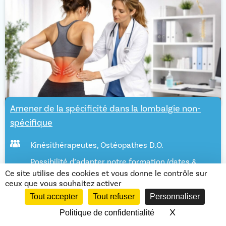
Amener de la spécificité dans la lombalgie non-
spécifique
Kinésithérapeutes
,
Ostéopathes D.O.
Possibilité d’adapter notre formation (dates &
lieux) selon vos besoins en inter ou en intra.
Ce site utilise des cookies et vous donne le contrôle sur
Merci de nous contacter pour étude de votre
ceux que vous souhaitez activer
demande
Tout accepter
Tout refuser
Personnaliser
2 jours (1 jour = 8 heures)
X
Masquer le 
Politique de confidentialité