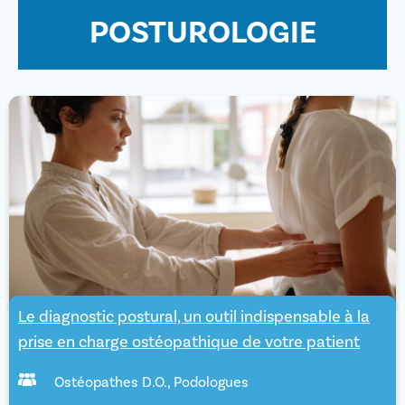
POSTUROLOGIE
Le diagnostic postural, un outil indispensable à la
prise en charge ostéopathique de votre patient
Ostéopathes D.O.
,
Podologues