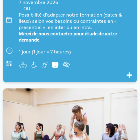
7 novembre 2026
— OU —
Possibilité d’adapter notre formation (dates &
lieux) selon vos besoins ou contraintes en «
présentiel » en inter ou en intra.
Merci de nous contacter pour étude de votre
demande.
1 jour (1 jour = 7 heures)
Voir pl