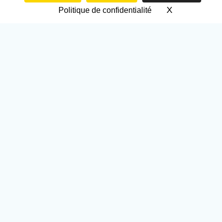
X
Masquer le 
Politique de confidentialité
Prénom
*
E-mail
*
Téléphone
Message
*