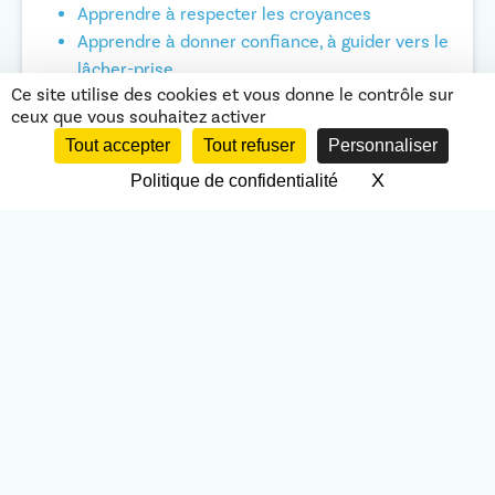
Apprendre à respecter les croyances
Apprendre à donner confiance, à guider vers le
lâcher-prise
Ce site utilise des cookies et vous donne le contrôle sur
Apprendre aux parents le rôle actif du bébé
ceux que vous souhaitez activer
pendant la grossesse et durant la naissance
Tout accepter
Tout refuser
Personnaliser
X
Masquer le 
Politique de confidentialité
Outils pédagogiques
Questionnaire
1 bloc note et 1 stylo
d’évaluation
Matériel pour cours
préalable : 1 QCM de
pratiques
20 questions pour
Correction en fin de
évaluation des
formation du
connaissances
questionnaire
relatives au
d’évaluation
programme est
préalable
envoyé 15 jours
Questionnaire de