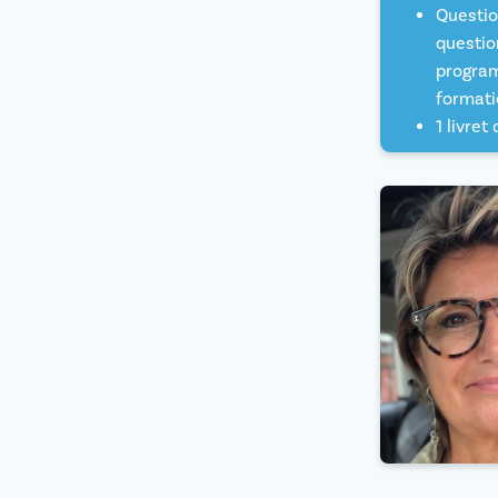
Questio
questio
program
formati
1 livret