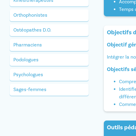
Kinésithérapeutes
Accompa
Temps d
Orthophonistes
Ostéopathes D.O.
Objectifs 
Objectif gé
Pharmaciens
Intégrer la n
Podologues
Objectifs s
Psychologues
Compren
Identif
Sages-femmes
différe
Comment
Outils pé