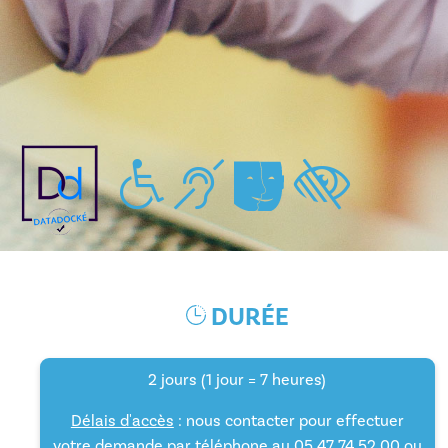
Handicap moteur
Handicap auditif
Handicap mental/pych
Handicap visu
DURÉE
2 jours (1 jour = 7 heures)
Délais d'accès
: nous contacter pour effectuer
votre demande par téléphone au 05 47 74 52 00 ou