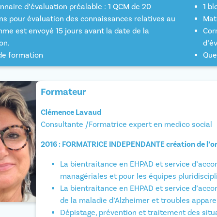
nnaire d’évaluation préalable : 1 QCM de 20
1 bl
ns pour évaluation des connaissances relatives au
Mat
me est envoyé 15 jours avant la date de la
Cor
on.
d’é
 de formation
Que
Formateur
Clémence Lavaud
Consultante /Formatrice expert en medico social
2016 : FORMATRICE INDEPENDANTE création de l’o
La bientraitance en EHPAD et service d’acco
managériales et pour les équipes pluridiscipl
La bientraitance en EHPAD et service d’acco
de la maladie d’Alzheimer et troubles appare
Dépistage, prévention et traitement des situa