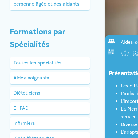
personne âgée et des aidants
Formations par
Spécialités
Aides-s
Toutes les spécialités
Présentati
Aides-soignants
Les dif
Diététiciens
L’indiv
L’impor
EHPAD
La Pier
service
Infirmiers
Diverse
L’adapta