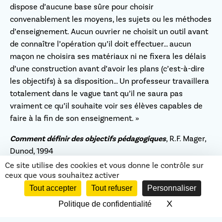
dispose d’aucune base sûre pour choisir
convenablement les moyens, les sujets ou les méthodes
d’enseignement. Aucun ouvrier ne choisit un outil avant
de connaître l’opération qu’il doit effectuer… aucun
maçon ne choisira ses matériaux ni ne fixera les délais
d’une construction avant d’avoir les plans (c’est-à-dire
les objectifs) à sa disposition… Un professeur travaillera
totalement dans le vague tant qu’il ne saura pas
vraiment ce qu’il souhaite voir ses élèves capables de
faire à la fin de son enseignement. »
Comment définir des objectifs pédagogiques
, R.F. Mager,
Dunod, 1994
Ce site utilise des cookies et vous donne le contrôle sur
De quels objectifs parle-t-on ?
ceux que vous souhaitez activer
Quelques définitions… très
Tout accepter
Tout refuser
Personnaliser
simplifiées !
X
Masquer le 
Politique de confidentialité