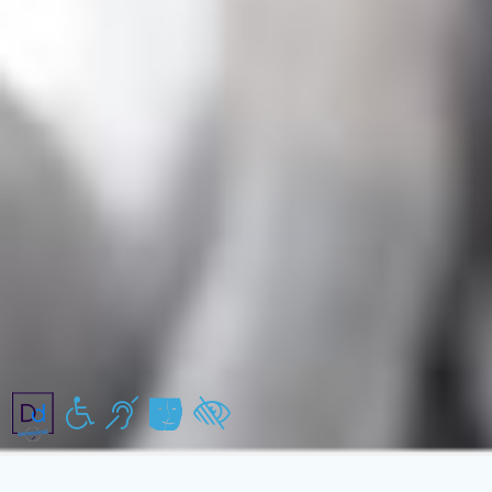
Handicap moteur
Handicap auditif
Handicap mental/pychiques
Handicap visuel