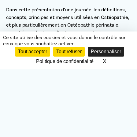
Dans cette présentation d’une journée, les définitions,
concepts, principes et moyens utilisées en Ostéopathie,
et plus particulièrement en Ostéopathie périnatale,
seront évoqués. Les indications pour orienter vers un
Ce site utilise des cookies et vous donne le contrôle sur
ostéopathe seront précisées.
ceux que vous souhaitez activer
Tout accepter
Tout refuser
Personnaliser
Enfin, des démonstrations de consultations sur une
femme enceinte et un bébé seront réalisées devant les
X
Masquer le 
Politique de confidentialité
participants donnant lieu à temps de questions/réponses
en fonction.
Objectifs
Ce séminaire a pour but de présenter l’intérêt de
l’ostéopathie périnatale aux professionnels de santé et
de permettre à un kinésithérapeute de détecter les
signes cliniques nécessitant une orientation vers un