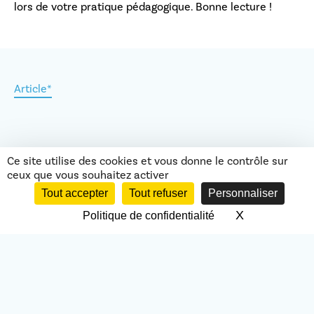
lors de votre pratique pédagogique. Bonne lecture !
Article*
Ce site utilise des cookies et vous donne le contrôle sur
ceux que vous souhaitez activer
Retour aux actus
Tout accepter
Tout refuser
Personnaliser
X
Masquer le 
Politique de confidentialité
Nous intervenons partout ! Contactez-nous
Vous souhaitez devenir formateur ? Contactez-nous